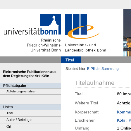
Titel
Sie sind hier:
E-Pflicht-Sammlung
Elektronische Publikationen aus
dem Regierungsbezirk Köln
Titelaufnahme
Pflichtabgabe
Ablieferungsverfahren
Titel
80 Impu
Weitere Titel
Achtzig
Listen
Körperschaft
Kommun
Titel
Autor / Beteiligte
Erschienen
Köln
:
Ort
Umfang
1 Onlin