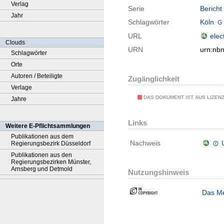
Verlag
Serie
Bericht
Jahr
Schlagwörter
Köln
URL
elec
Clouds
URN
urn:nb
Schlagwörter
Orte
Autoren / Beteiligte
Zugänglichkeit
Verlage
DAS DOKUMENT IST AUS LIZEN
Jahre
Links
Weitere E-Pflichtsammlungen
Publikationen aus dem
Nachweis
Regierungsbezirk Düsseldorf
Publikationen aus den
Regierungsbezirken Münster,
Arnsberg und Detmold
Nutzungshinweis
Das Me