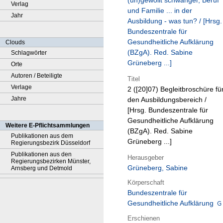
(un)gewollt schwanger, Beruf
Verlag
und Familie ... in der
Jahr
Ausbildung - was tun? / [Hrsg.
Bundeszentrale für
Gesundheitliche Aufklärung
Clouds
(BZgA). Red. Sabine
Schlagwörter
Grüneberg ...]
Orte
Autoren / Beteiligte
Titel
Verlage
2 ([20]07)
Begleitbroschüre fü
Jahre
den Ausbildungsbereich /
[Hrsg. Bundeszentrale für
Gesundheitliche Aufklärung
Weitere E-Pflichtsammlungen
(BZgA). Red. Sabine
Publikationen aus dem
Grüneberg ...]
Regierungsbezirk Düsseldorf
Publikationen aus den
Herausgeber
Regierungsbezirken Münster,
Grüneberg, Sabine
Arnsberg und Detmold
Körperschaft
Bundeszentrale für
Gesundheitliche Aufklärung
Erschienen