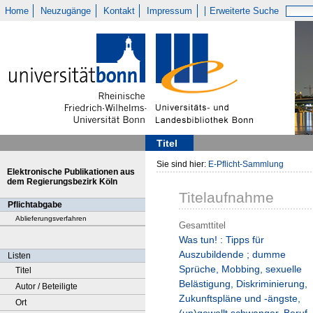
Home
Neuzugänge
Kontakt
Impressum
Erweiterte Suche
Titel
Sie sind hier:
E-Pflicht-Sammlung
Elektronische Publikationen aus
dem Regierungsbezirk Köln
Titelaufnahme
Pflichtabgabe
Ablieferungsverfahren
Gesamttitel
Was tun! : Tipps für
Auszubildende ; dumme
Listen
Sprüche, Mobbing, sexuelle
Titel
Belästigung, Diskriminierung,
Autor / Beteiligte
Zukunftspläne und -ängste,
Ort