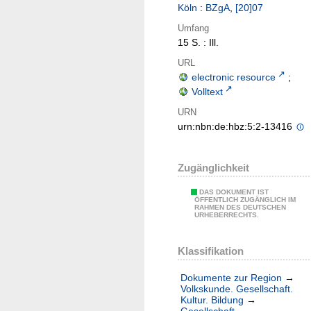
Köln
:
BZgA
,
[20]07
Umfang
15 S. : Ill.
URL
electronic resource
;
Volltext
URN
urn:nbn:de:hbz:5:2-13416
Zugänglichkeit
DAS DOKUMENT IST
ÖFFENTLICH ZUGÄNGLICH IM
RAHMEN DES DEUTSCHEN
URHEBERRECHTS.
Klassifikation
Dokumente zur Region
→
Volkskunde. Gesellschaft.
Kultur. Bildung
→