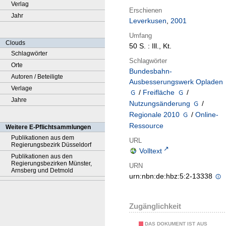
Verlag
Erschienen
Jahr
Leverkusen
,
2001
Umfang
Clouds
50 S. : Ill., Kt.
Schlagwörter
Schlagwörter
Orte
Bundesbahn-
Autoren / Beteiligte
Ausbesserungswerk Opladen
Verlage
/
Freifläche
/
Jahre
Nutzungsänderung
/
Regionale 2010
/
Online-
Ressource
Weitere E-Pflichtsammlungen
Publikationen aus dem
URL
Regierungsbezirk Düsseldorf
Volltext
Publikationen aus den
Regierungsbezirken Münster,
URN
Arnsberg und Detmold
urn:nbn:de:hbz:5:2-13338
Zugänglichkeit
DAS DOKUMENT IST AUS