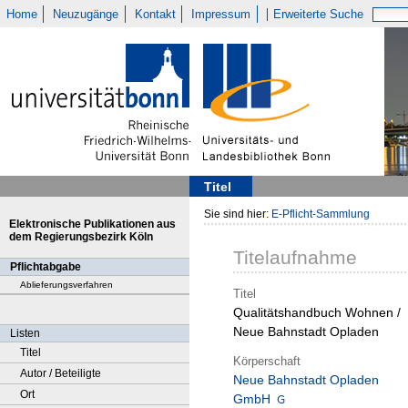
Home
Neuzugänge
Kontakt
Impressum
Erweiterte Suche
Titel
Sie sind hier:
E-Pflicht-Sammlung
Elektronische Publikationen aus
dem Regierungsbezirk Köln
Titelaufnahme
Pflichtabgabe
Ablieferungsverfahren
Titel
Qualitätshandbuch Wohnen /
Neue Bahnstadt Opladen
Listen
Titel
Körperschaft
Autor / Beteiligte
Neue Bahnstadt Opladen
Ort
GmbH