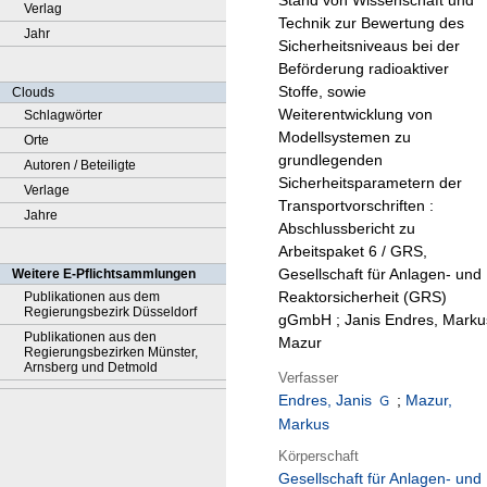
Stand von Wissenschaft und
Verlag
Technik zur Bewertung des
Jahr
Sicherheitsniveaus bei der
Beförderung radioaktiver
Stoffe, sowie
Clouds
Weiterentwicklung von
Schlagwörter
Modellsystemen zu
Orte
grundlegenden
Autoren / Beteiligte
Sicherheitsparametern der
Verlage
Transportvorschriften :
Jahre
Abschlussbericht zu
Arbeitspaket 6 / GRS,
Gesellschaft für Anlagen- und
Weitere E-Pflichtsammlungen
Reaktorsicherheit (GRS)
Publikationen aus dem
Regierungsbezirk Düsseldorf
gGmbH ; Janis Endres, Marku
Publikationen aus den
Mazur
Regierungsbezirken Münster,
Arnsberg und Detmold
Verfasser
Endres, Janis
;
Mazur,
Markus
Körperschaft
Gesellschaft für Anlagen- und