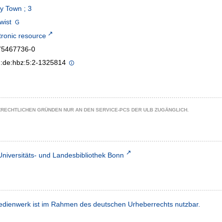
ey Town ; 3
wist
tronic resource
75467736-0
n:de:hbz:5:2-1325814
ZRECHTLICHEN GRÜNDEN NUR AN DEN SERVICE-PCS DER ULB ZUGÄNGLICH.
Universitäts- und Landesbibliothek Bonn
dienwerk ist im Rahmen des deutschen Urheberrechts nutzbar.