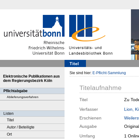
Titel
Sie sind hier:
E-Pflicht-Sammlung
Elektronische Publikationen aus
dem Regierungsbezirk Köln
Titelaufnahme
Pflichtabgabe
Ablieferungsverfahren
Titel
Zu Tode 
Verfasser
Lion, Ki
Listen
Erschienen
Weilers
Titel
Ausgabe
Origina
Autor / Beteiligte
Ort
Umfang
1 Onli