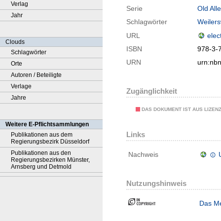
Verlag
Serie
Old All
Jahr
Schlagwörter
Weilers
URL
elec
Clouds
ISBN
978-3-
Schlagwörter
URN
urn:nb
Orte
Autoren / Beteiligte
Verlage
Zugänglichkeit
Jahre
DAS DOKUMENT IST AUS LIZEN
Weitere E-Pflichtsammlungen
Links
Publikationen aus dem
Regierungsbezirk Düsseldorf
Publikationen aus den
Nachweis
Regierungsbezirken Münster,
Arnsberg und Detmold
Nutzungshinweis
Das Me