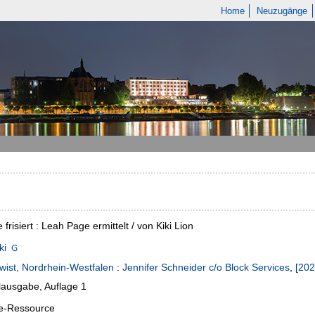
Home
Neuzugänge
frisiert : Leah Page ermittelt / von Kiki Lion
ki
wist, Nordrhein-Westfalen
:
Jennifer Schneider c/o Block Services
,
[202
lausgabe, Auflage 1
ne-Ressource