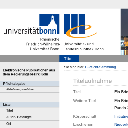
Titel
Sie sind hier:
E-Pflicht-Sammlung
Elektronische Publikationen aus
dem Regierungsbezirk Köln
Titelaufnahme
Pflichtabgabe
Ablieferungsverfahren
Titel
Ein Bri
Weitere Titel
Ein Bri
Listen
Pundo 
Titel
Körperschaft
Initiati
Autor / Beteiligte
Ort
Erschienen
Niederk