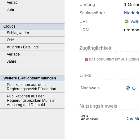
Verlag
Umfang
1 Onlin
Jahr
Schlagwörter
Niederk
URL
Voll
Clouds
URN
urn:nb
Schlagwörter
Orte
Autoren / Beteiligte
Zugänglichkeit
Verlage
DAS DOKUMENT IST AUS LIZEN
Jahre
Links
Weitere E-Pflichtsammlungen
Publikationen aus dem
Nachweis
Regierungsbezirk Düsseldorf
Publikationen aus den
Regierungsbezirken Münster,
Arnsberg und Detmold
Nutzungshinweis
Das Me