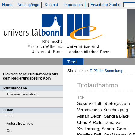
Home
Neuzugänge
Kontakt
Impressum
Erweiterte Suche
Titel
Sie sind hier:
E-Pflicht-Sammlung
Elektronische Publikationen aus
dem Regierungsbezirk Köln
Titelaufnahme
Pflichtabgabe
Ablieferungsverfahren
Titel
Süße Vielfalt : 9 Storys zum
Vernaschen / Kuschelgang:
Listen
Ashan Delon, Sandra Black,
Titel
Chris P. Rolls, Dima von
Autor / Beteiligte
Seelenburg, Sandra Gernt,
Ort