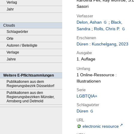
Karolina Peli, Kay Monroe, S.B
Verlag
Sasori
Jahr
Verfasser
Delon, Ashan
;
Black,
Clouds
Sandra
;
Rolls, Chris P.
Schlagwörter
Erschienen
Orte
Düren
:
Kuschelgang
,
2023
Autoren / Beteiligte
Verlage
Ausgabe
1. Auflage
Jahre
Umfang
1 Online-Ressource :
Weitere E-Pflichtsammlungen
Illustrationen
Publikationen aus dem
Regierungsbezirk Düsseldorf
Serie
Publikationen aus den
LGBTQIA+
Regierungsbezirken Münster,
Arnsberg und Detmold
Schlagwörter
Düren
URL
electronic resource