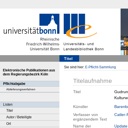
Titel
Sie sind hier:
E-Pflicht-Sammlung
Elektronische Publikationen aus
dem Regierungsbezirk Köln
Titelaufnahme
Pflichtabgabe
Ablieferungsverfahren
Titel
Gudrun 
Kulturw
Listen
Künstler
Barenb
Titel
Verfasser von
Catler-
Autor / Beteiligte
ergänzendem Text
Ort
Name der
Update