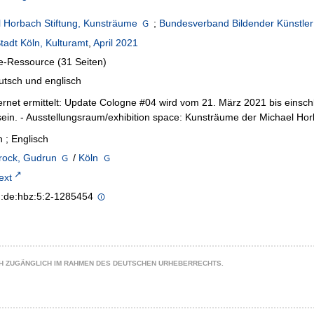
 Horbach Stiftung, Kunsträume
;
Bundesverband Bildender Künstler
tadt Köln, Kulturamt
,
April 2021
e-Ressource (31 Seiten)
utsch und englisch
ernet ermittelt: Update Cologne #04 wird vom 21. März 2021 bis einsch
ein. - Ausstellungsraum/exhibition space: Kunsträume der Michael Hor
 ; Englisch
rock, Gudrun
/
Köln
text
n:de:hbz:5:2-1285454
CH ZUGÄNGLICH IM RAHMEN DES DEUTSCHEN URHEBERRECHTS.