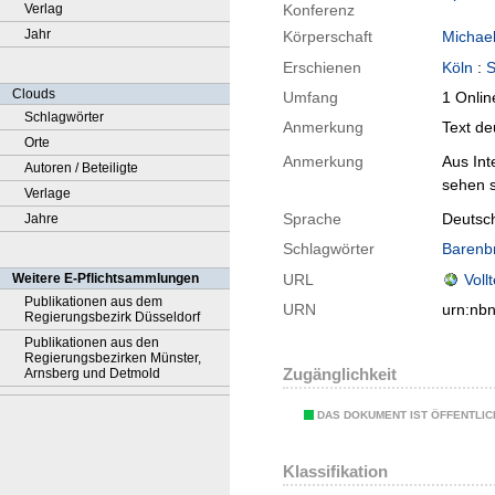
Verlag
Konferenz
Jahr
Körperschaft
Michael
Erschienen
Köln
:
S
Clouds
Umfang
1 Onlin
Schlagwörter
Anmerkung
Text de
Orte
Anmerkung
Aus Int
Autoren / Beteiligte
sehen s
Verlage
Sprache
Deutsch
Jahre
Schlagwörter
Barenb
Weitere E-Pflichtsammlungen
URL
Voll
Publikationen aus dem
URN
urn:nb
Regierungsbezirk Düsseldorf
Publikationen aus den
Regierungsbezirken Münster,
Zugänglichkeit
Arnsberg und Detmold
DAS DOKUMENT IST ÖFFENTLI
Klassifikation