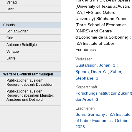
York and IFFS), Dean Spears
Verlag
(University of Texas at Austin,
Jahr
IZA, IFFS and Oxford
University) Stéphane Zuber
(Paris School of Economics
Clouds
(CNRS) and Centre
Schlagwörter
d'Économie de la Sorbonne) ;
Orte
IZA Institute of Labor
Autoren / Beteiligte
Economics
Verlage
Jahre
Verfasser
Gustafsson, Johan
;
Spears, Dean
;
Zuber,
Weitere E-Pflichtsammlungen
Stéphane
Publikationen aus dem
Regierungsbezirk Düsseldorf
Körperschaft
Publikationen aus den
Forschungsinstitut zur Zukunft
Regierungsbezirken Münster,
der Arbeit
Arnsberg und Detmold
Erschienen
Bonn, Germany
:
IZA Institute
of Labor Economics
,
October
2023