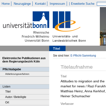
Home
Neuzugänge
Kontakt
Impressum
Erweiterte Suche
Titel
Sie sind hier:
E-Pflicht-Sammlung
Elektronische Publikationen aus
dem Regierungsbezirk Köln
Titelaufnahme
Pflichtabgabe
Ablieferungsverfahren
Titel
Attitudes to migration and the
market for news / Razi Farukh
Listen
Matthias Heinz, Anna Kerkhof,
Titel
Heiner Schumacher
Autor / Beteiligte
Ort
Verfasser