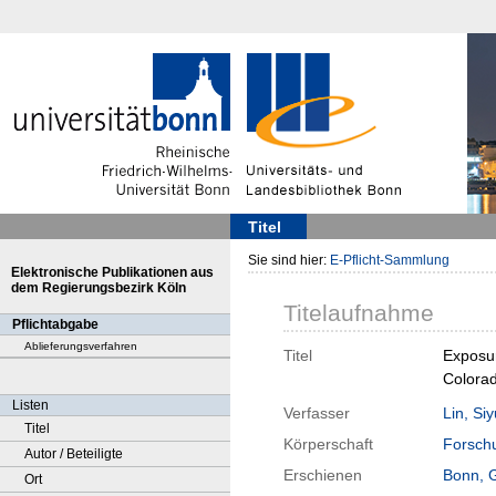
Titel
Sie sind hier:
E-Pflicht-Sammlung
Elektronische Publikationen aus
dem Regierungsbezirk Köln
Titelaufnahme
Pflichtabgabe
Ablieferungsverfahren
Titel
Exposur
Colorad
Listen
Verfasser
Lin, Si
Titel
Körperschaft
Forschu
Autor / Beteiligte
Erschienen
Bonn, 
Ort