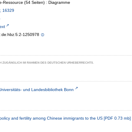
e-Ressource (54 Seiten) : Diagramme
; 16329
text
n:de:hbz:5:2-1250978
CH ZUGÄNGLICH IM RAHMEN DES DEUTSCHEN URHEBERRECHTS.
Universitäts- und Landesbibliothek Bonn
policy and fertility among Chinese immigrants to the US
[
PDF
0.73 mb
]