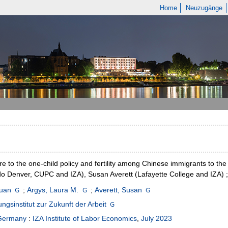
Home
Neuzugänge
e to the one-child policy and fertility among Chinese immigrants to the 
o Denver, CUPC and IZA), Susan Averett (Lafayette College and IZA) ; 
yuan
;
Argys, Laura M.
;
Averett, Susan
ngsinstitut zur Zukunft der Arbeit
Germany
:
IZA Institute of Labor Economics
,
July 2023