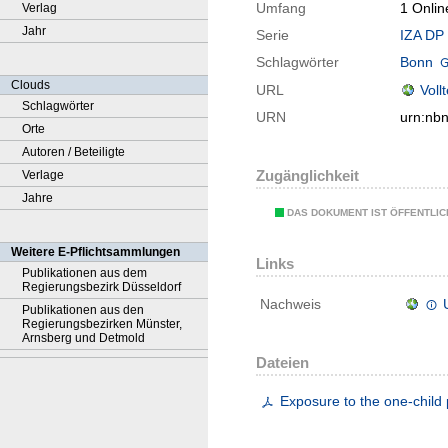
Umfang
1 Onlin
Verlag
Jahr
Serie
IZA DP 
Schlagwörter
Bonn
Clouds
URL
Voll
Schlagwörter
URN
urn:nb
Orte
Autoren / Beteiligte
Zugänglichkeit
Verlage
Jahre
DAS DOKUMENT IST ÖFFENTLI
Weitere E-Pflichtsammlungen
Links
Publikationen aus dem
Regierungsbezirk Düsseldorf
Nachweis
Publikationen aus den
Regierungsbezirken Münster,
Arnsberg und Detmold
Dateien
Exposure to the one-child 