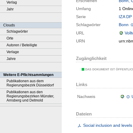
Erschienen
Bonn, 
Verlag
Umfang
1 Onlin
Jahr
Serie
IZA DP 
Schlagwörter
Bonn
Clouds
Schlagwörter
URL
Voll
Orte
URN
urn:nb
Autoren / Beteiligte
Verlage
Zugänglichkeit
Jahre
DAS DOKUMENT IST ÖFFENTLI
Weitere E-Pflichtsammlungen
Publikationen aus dem
Links
Regierungsbezirk Düsseldorf
Publikationen aus den
Regierungsbezirken Münster,
Nachweis
Arnsberg und Detmold
Dateien
Social inclusion and levels