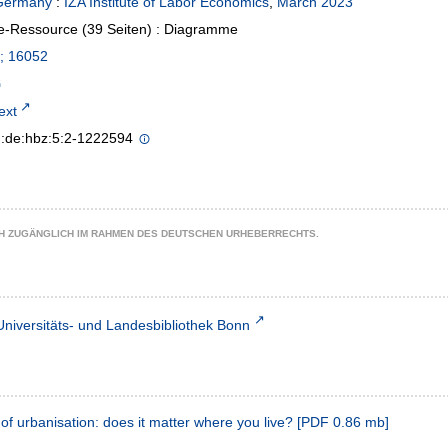
Germany
:
IZA Institute of Labor Economics
,
March 2023
e-Ressource (39 Seiten) : Diagramme
; 16052
text
n:de:hbz:5:2-1222594
CH ZUGÄNGLICH IM RAHMEN DES DEUTSCHEN URHEBERRECHTS.
Universitäts- und Landesbibliothek Bonn
 of urbanisation: does it matter where you live?
[
PDF
0.86 mb
]