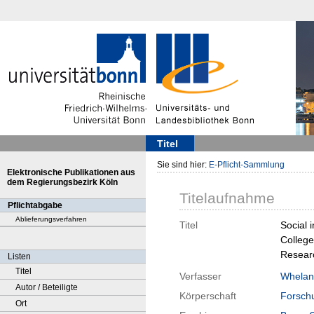
Titel
Sie sind hier:
E-Pflicht-Sammlung
Elektronische Publikationen aus
dem Regierungsbezirk Köln
Titelaufnahme
Pflichtabgabe
Ablieferungsverfahren
Titel
Social 
College
Researc
Listen
Titel
Verfasser
Whelan
Autor / Beteiligte
Körperschaft
Forschu
Ort