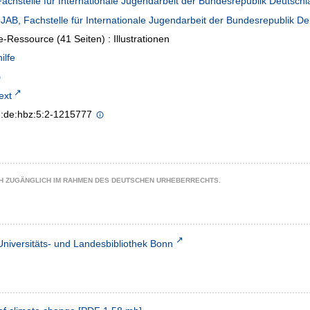
Fachstelle für Internationale Jugendarbeit der Bundesrepublik Deutsch
IJAB, Fachstelle für Internationale Jugendarbeit der Bundesrepublik De
e-Ressource (41 Seiten) : Illustrationen
ilfe
text
n:de:hbz:5:2-1215777
CH ZUGÄNGLICH IM RAHMEN DES DEUTSCHEN URHEBERRECHTS.
Universitäts- und Landesbibliothek Bonn