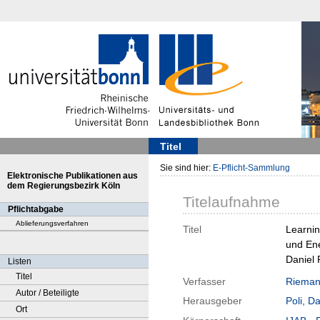
Titel
Sie sind hier:
E-Pflicht-Sammlung
Elektronische Publikationen aus
dem Regierungsbezirk Köln
Titelaufnahme
Pflichtabgabe
Ablieferungsverfahren
Titel
Learnin
und Ene
Daniel 
Listen
Titel
Verfasser
Rieman
Autor / Beteiligte
Herausgeber
Poli, Da
Ort