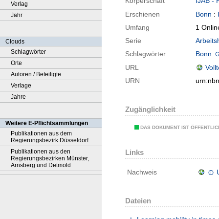
Körperschaft
IJAB - 
Verlag
Erschienen
Bonn
:
Jahr
Umfang
1 Onlin
Serie
Arbeitsh
Clouds
Schlagwörter
Schlagwörter
Bonn
Orte
URL
Voll
Autoren / Beteiligte
URN
urn:nb
Verlage
Jahre
Zugänglichkeit
Weitere E-Pflichtsammlungen
DAS DOKUMENT IST ÖFFENTLI
Publikationen aus dem
Regierungsbezirk Düsseldorf
Publikationen aus den
Links
Regierungsbezirken Münster,
Arnsberg und Detmold
Nachweis
Dateien