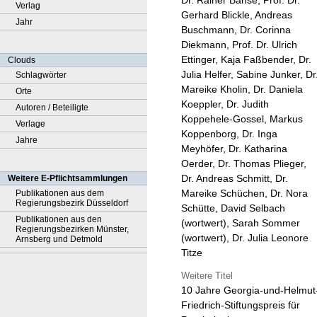
Dr. Rainer Banse, Prof. Dr.
Verlag
Gerhard Blickle, Andreas
Jahr
Buschmann, Dr. Corinna
Diekmann, Prof. Dr. Ulrich
Ettinger, Kaja Faßbender, Dr.
Clouds
Julia Helfer, Sabine Junker, Dr
Schlagwörter
Mareike Kholin, Dr. Daniela
Orte
Koeppler, Dr. Judith
Autoren / Beteiligte
Koppehele-Gossel, Markus
Verlage
Koppenborg, Dr. Inga
Jahre
Meyhöfer, Dr. Katharina
Oerder, Dr. Thomas Plieger,
Dr. Andreas Schmitt, Dr.
Weitere E-Pflichtsammlungen
Mareike Schüchen, Dr. Nora
Publikationen aus dem
Regierungsbezirk Düsseldorf
Schütte, David Selbach
Publikationen aus den
(wortwert), Sarah Sommer
Regierungsbezirken Münster,
(wortwert), Dr. Julia Leonore
Arnsberg und Detmold
Titze
Weitere Titel
10 Jahre Georgia-und-Helmut
Friedrich-Stiftungspreis für