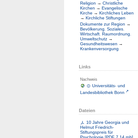
Religion
→
Christliche
Kirchen
→
Evangelische
Kirche
→
Kirchliches Leben
→
Kirchliche Stiftungen
Dokumente zur Region
→
Bevölkerung. Soziales.
Wirtschaft. Raumordnung.
Umweltschutz
→
Gesundheitswesen
→
Krankenversorgung
Links
Nachweis
Universitäts- und
Landesbibliothek Bonn
Dateien
10 Jahre Georgia und
Helmut Friedrich-
Stiftungspreis für
Psychologie
[
PDF
7.14 mb
]