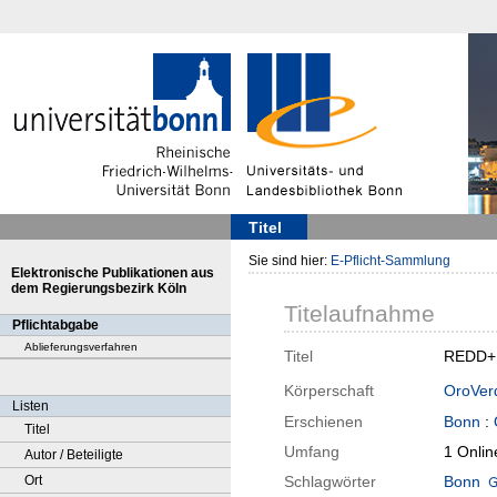
Titel
Sie sind hier:
E-Pflicht-Sammlung
Elektronische Publikationen aus
dem Regierungsbezirk Köln
Titelaufnahme
Pflichtabgabe
Ablieferungsverfahren
Titel
REDD+ :
Körperschaft
OroVerd
Listen
Erschienen
Bonn
:
Titel
Umfang
1 Onlin
Autor / Beteiligte
Ort
Schlagwörter
Bonn