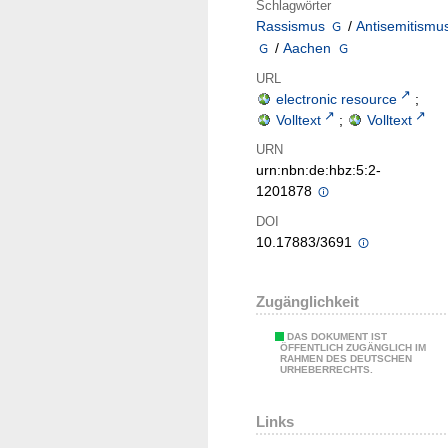
Schlagwörter
Rassismus
/
Antisemitismu
/
Aachen
URL
electronic resource
;
Volltext
;
Volltext
URN
urn:nbn:de:hbz:5:2-
1201878
DOI
10.17883/3691
Zugänglichkeit
DAS DOKUMENT IST
ÖFFENTLICH ZUGÄNGLICH IM
RAHMEN DES DEUTSCHEN
URHEBERRECHTS.
Links