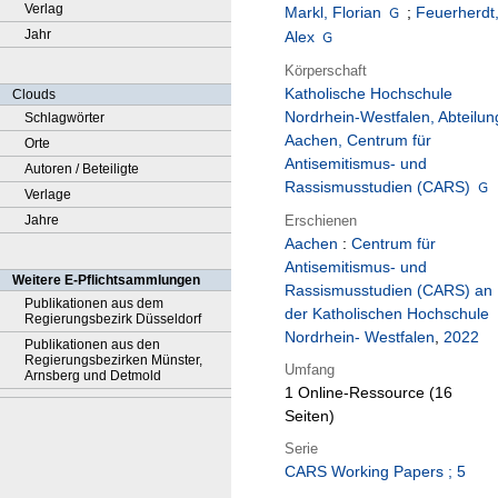
Verlag
Markl, Florian
;
Feuerherdt
Jahr
Alex
Körperschaft
Katholische Hochschule
Clouds
Nordrhein-Westfalen, Abteilun
Schlagwörter
Aachen, Centrum für
Orte
Antisemitismus- und
Autoren / Beteiligte
Rassismusstudien (CARS)
Verlage
Erschienen
Jahre
Aachen
:
Centrum für
Antisemitismus- und
Weitere E-Pflichtsammlungen
Rassismusstudien (CARS) an
Publikationen aus dem
der Katholischen Hochschule
Regierungsbezirk Düsseldorf
Nordrhein- Westfalen
,
2022
Publikationen aus den
Regierungsbezirken Münster,
Umfang
Arnsberg und Detmold
1 Online-Ressource (16
Seiten)
Serie
CARS Working Papers ; 5