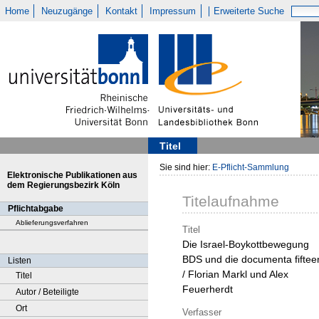
Home
Neuzugänge
Kontakt
Impressum
Erweiterte Suche
Titel
Sie sind hier:
E-Pflicht-Sammlung
Elektronische Publikationen aus
dem Regierungsbezirk Köln
Titelaufnahme
Pflichtabgabe
Ablieferungsverfahren
Titel
Die Israel-Boykottbewegung
BDS und die documenta fiftee
Listen
/ Florian Markl und Alex
Titel
Feuerherdt
Autor / Beteiligte
Ort
Verfasser