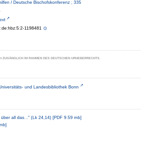
hilfen / Deutsche Bischofskonferenz ; 335
text
n:de:hbz:5:2-1198481
CH ZUGÄNGLICH IM RAHMEN DES DEUTSCHEN URHEBERRECHTS.
Universitäts- und Landesbibliothek Bonn
über all das..." (Lk 24,14)
[
PDF
9.59 mb
]
 mb
]