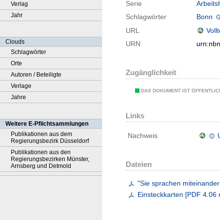
Serie
Arbeits
Verlag
Jahr
Schlagwörter
Bonn
URL
Voll
Clouds
URN
urn:nb
Schlagwörter
Orte
Zugänglichkeit
Autoren / Beteiligte
Verlage
DAS DOKUMENT IST ÖFFENTLI
Jahre
Links
Weitere E-Pflichtsammlungen
Publikationen aus dem
Nachweis
Regierungsbezirk Düsseldorf
Publikationen aus den
Regierungsbezirken Münster,
Dateien
Arnsberg und Detmold
"Sie sprachen miteinander 
Einsteckkarten
[
PDF
4.06