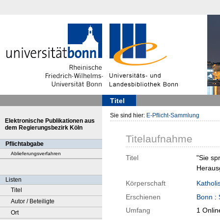
Titel
Sie sind hier:
E-Pflicht-Sammlung
Elektronische Publikationen aus
dem Regierungsbezirk Köln
Titelaufnahme
Pflichtabgabe
Ablieferungsverfahren
Titel
"Sie sp
Herausg
Listen
Körperschaft
Katholi
Titel
Erschienen
Bonn
:
Autor / Beteiligte
Umfang
1 Onlin
Ort