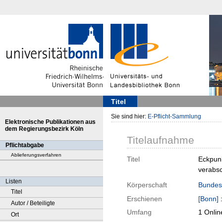
Titel
Sie sind hier:
E-Pflicht-Sammlung
Elektronische Publikationen aus
dem Regierungsbezirk Köln
Titelaufnahme
Pflichtabgabe
Ablieferungsverfahren
Titel
Eckpunk
verabsc
Listen
Körperschaft
Bundes
Titel
Erschienen
[Bonn]
Autor / Beteiligte
Umfang
1 Onlin
Ort