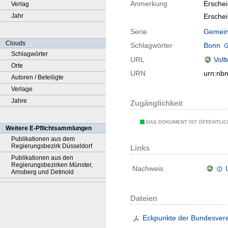
Anmerkung
Ersche
Verlag
Ersche
Jahr
Serie
Gemein
Clouds
Schlagwörter
Bonn
Schlagwörter
URL
Voll
Orte
URN
urn:nb
Autoren / Beteiligte
Verlage
Jahre
Zugänglichkeit
DAS DOKUMENT IST ÖFFENTLI
Weitere E-Pflichtsammlungen
Publikationen aus dem
Regierungsbezirk Düsseldorf
Links
Publikationen aus den
Regierungsbezirken Münster,
Nachweis
Arnsberg und Detmold
Dateien
Eckpunkte der Bundesvere