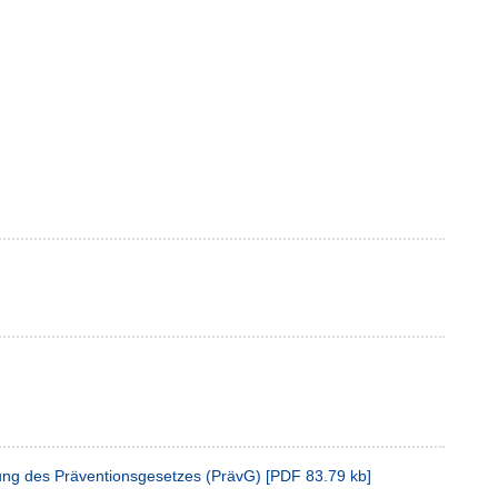
ung des Präventionsgesetzes (PrävG)
[
PDF
83.79 kb
]