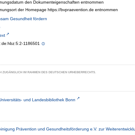
inungsdatum den Dokumenteigenschaften entnommen
inungsort der Homepage https://bvpraevention.de entnommen
sam Gesundheit fördern
text
n:de:hbz:5:2-1186501
CH ZUGÄNGLICH IM RAHMEN DES DEUTSCHEN URHEBERRECHTS.
Universitäts- und Landesbibliothek Bonn
inigung Prävention und Gesundheitsförderung e.V. zur Weiterentwickl