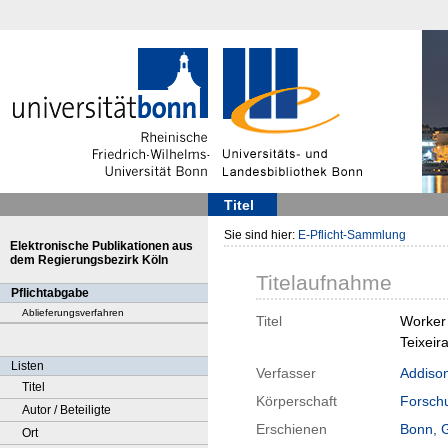
Titel
Sie sind hier:
E-Pflicht-Sammlung
Elektronische Publikationen aus
dem Regierungsbezirk Köln
Titelaufnahme
Pflichtabgabe
Ablieferungsverfahren
Titel
Worker 
Teixeir
Listen
Verfasser
Addison
Titel
Körperschaft
Forschu
Autor / Beteiligte
Erschienen
Bonn, 
Ort