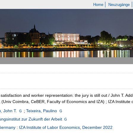
Home
Neuzugänge
satisfaction and worker representation: the jury is still out / John T. A
a (Univ Coimbra, CeBER, Faculty of Economics and IZA) ; IZA Institute
, John T.
;
Teixeira, Paulino
ngsinstitut zur Zukunft der Arbeit
Germany
:
IZA Institute of Labor Economics
,
December 2022