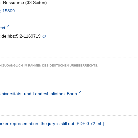
e-Ressource (33 Seiten)
; 15809
text
n:de:hbz:5:2-1169719
CH ZUGÄNGLICH IM RAHMEN DES DEUTSCHEN URHEBERRECHTS.
Universitäts- und Landesbibliothek Bonn
ker representation: the jury is still out
[
PDF
0.72 mb
]