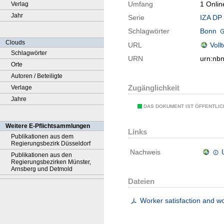
Umfang
1 Onlin
Verlag
Jahr
Serie
IZA DP 
Schlagwörter
Bonn
Clouds
URL
Voll
Schlagwörter
URN
urn:nb
Orte
Autoren / Beteiligte
Zugänglichkeit
Verlage
Jahre
DAS DOKUMENT IST ÖFFENTLI
Weitere E-Pflichtsammlungen
Links
Publikationen aus dem
Regierungsbezirk Düsseldorf
Nachweis
Publikationen aus den
Regierungsbezirken Münster,
Arnsberg und Detmold
Dateien
Worker satisfaction and wor