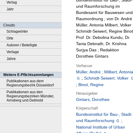
Bundesinstitut für Bau-, Stadt-
Verlag
und Raumforschung im
Jahr
Bundesamt für Bauwesen und
Raumordnung ; von Dr. André
Müller, Antonia Milbert, Volker
Clouds
Schmidt-Seiwert, Regine Binot
Schlagwörter
Prof. Dr. Debolina Kundu, Dr.
Orte
Tania Debnath, Dr. Krishna
Autoren / Beteiligte
Surjya Das ; Redaktion
Verlage
Dorothee Gintars
Jahre
Verfasser
Müller, André
;
Milbert, Antoni
Weitere E-Pflichtsammlungen
;
Schmidt-Seiwert, Volker
Publikationen aus dem
;
Binot, Regine
Regierungsbezirk Düsseldorf
Publikationen aus den
Herausgeber
Regierungsbezirken Münster,
Gintars, Dorothee
Arnsberg und Detmold
Körperschaft
Bundesinstitut für Bau-, Stadt-
und Raumforschung
;
National Institute of Urban