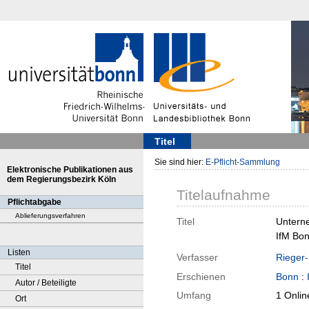
Titel
Sie sind hier:
E-Pflicht-Sammlung
Elektronische Publikationen aus
dem Regierungsbezirk Köln
Titelaufnahme
Pflichtabgabe
Ablieferungsverfahren
Titel
Unterne
IfM Bon
Listen
Verfasser
Rieger-
Titel
Erschienen
Bonn
:
Autor / Beteiligte
Umfang
1 Onlin
Ort