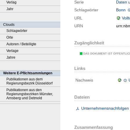
Serie
Daten u
Verlag
Jahr
Schlagwörter
Bonn
URL
Voll
Clouds
URN
urn:nb
Schlagwörter
Orte
Zugänglichkeit
Autoren / Beteiligte
Verlage
DAS DOKUMENT IST ÖFFENTLI
Jahre
Links
Weitere E-Pflichtsammlungen
Publikationen aus dem
Nachweis
Regierungsbezirk Düsseldorf
Publikationen aus den
Regierungsbezirken Münster,
Dateien
Arnsberg und Detmold
Unternehmensnachfolgen i
Zusammenfassung