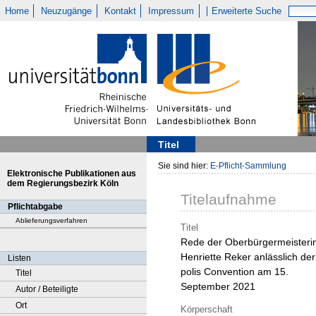
Home
Neuzugänge
Kontakt
Impressum
Erweiterte Suche
Titel
Sie sind hier:
E-Pflicht-Sammlung
Elektronische Publikationen aus
dem Regierungsbezirk Köln
Titelaufnahme
Pflichtabgabe
Ablieferungsverfahren
Titel
Rede der Oberbürgermeisteri
Henriette Reker anlässlich der
Listen
polis Convention am 15.
Titel
September 2021
Autor / Beteiligte
Ort
Körperschaft