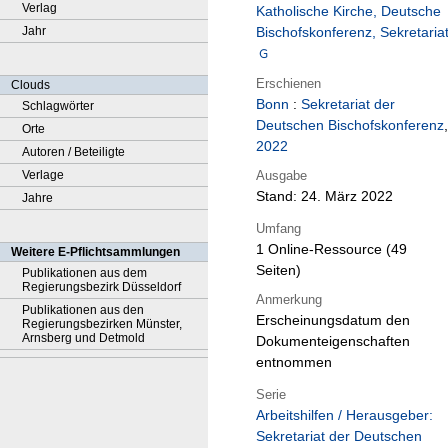
Verlag
Katholische Kirche, Deutsche
Jahr
Bischofskonferenz, Sekretaria
Erschienen
Clouds
Bonn
:
Sekretariat der
Schlagwörter
Deutschen Bischofskonferenz
,
Orte
2022
Autoren / Beteiligte
Ausgabe
Verlage
Stand: 24. März 2022
Jahre
Umfang
1 Online-Ressource (49
Weitere E-Pflichtsammlungen
Seiten)
Publikationen aus dem
Regierungsbezirk Düsseldorf
Anmerkung
Publikationen aus den
Erscheinungsdatum den
Regierungsbezirken Münster,
Arnsberg und Detmold
Dokumenteigenschaften
entnommen
Serie
Arbeitshilfen / Herausgeber:
Sekretariat der Deutschen