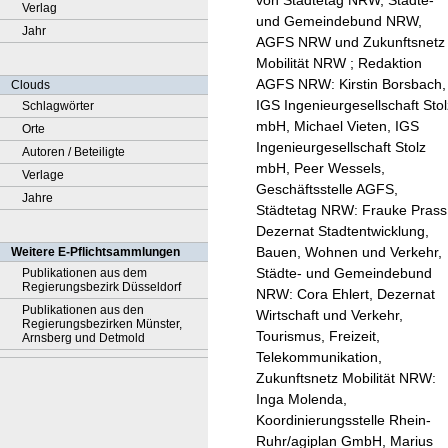
von Städtetag NRW, Städte-
Verlag
und Gemeindebund NRW,
Jahr
AGFS NRW und Zukunftsnetz
Mobilität NRW ; Redaktion
AGFS NRW: Kirstin Borsbach,
Clouds
IGS Ingenieurgesellschaft Stol
Schlagwörter
mbH, Michael Vieten, IGS
Orte
Ingenieurgesellschaft Stolz
Autoren / Beteiligte
mbH, Peer Wessels,
Verlage
Geschäftsstelle AGFS,
Jahre
Städtetag NRW: Frauke Prass
Dezernat Stadtentwicklung,
Bauen, Wohnen und Verkehr,
Weitere E-Pflichtsammlungen
Städte- und Gemeindebund
Publikationen aus dem
Regierungsbezirk Düsseldorf
NRW: Cora Ehlert, Dezernat
Publikationen aus den
Wirtschaft und Verkehr,
Regierungsbezirken Münster,
Tourismus, Freizeit,
Arnsberg und Detmold
Telekommunikation,
Zukunftsnetz Mobilität NRW:
Inga Molenda,
Koordinierungsstelle Rhein-
Ruhr/agiplan GmbH, Marius