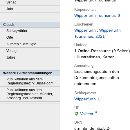
Wipperfürth Tourismus
Verlag
Jahr
Körperschaft
Wipperfürth Tourismus
Erschienen
Clouds
Wipperfürth
:
Wipperfürth
Schlagwörter
Tourismus
,
2021
Orte
Autoren / Beteiligte
Umfang
1 Online-Ressource (9 Seiten)
Verlage
: Illustrationen, Karten
Jahre
Anmerkung
Erscheinungsdatum den
Weitere E-Pflichtsammlungen
Dokumenteigenschaften
Publikationen aus dem
Regierungsbezirk Düsseldorf
entnommen
Publikationen aus den
Schlagwörter
Regierungsbezirken Münster,
Arnsberg und Detmold
Wipperfürth
URL
Volltext
URN
urn:nbn:de:hbz:5:2-