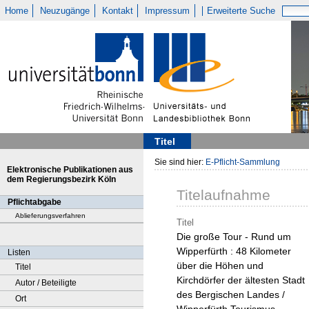
Home
Neuzugänge
Kontakt
Impressum
Erweiterte Suche
Titel
Sie sind hier:
E-Pflicht-Sammlung
Elektronische Publikationen aus
dem Regierungsbezirk Köln
Titelaufnahme
Pflichtabgabe
Ablieferungsverfahren
Titel
Die große Tour - Rund um
Wipperfürth : 48 Kilometer
Listen
über die Höhen und
Titel
Kirchdörfer der ältesten Stadt
Autor / Beteiligte
des Bergischen Landes /
Ort