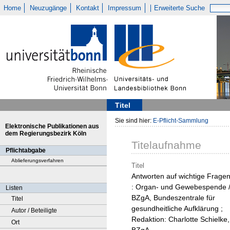
Home
Neuzugänge
Kontakt
Impressum
Erweiterte Suche
Titel
Sie sind hier:
E-Pflicht-Sammlung
Elektronische Publikationen aus
dem Regierungsbezirk Köln
Titelaufnahme
Pflichtabgabe
Ablieferungsverfahren
Titel
Antworten auf wichtige Frage
: Organ- und Gewebespende 
Listen
BZgA, Bundeszentrale für
Titel
gesundheitliche Aufklärung ;
Autor / Beteiligte
Redaktion: Charlotte Schielke,
Ort