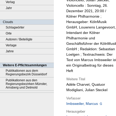
Violoncello, Julian Steckel,
Verlag
Violoncello : Sonntag, 26.
Jahr
Dezember 2021, 20:00 /
Kölner Philharmonie ;
Herausgeber: KölnMusik
Clouds
GmbH, Louwrens Langevoort,
Schlagwörter
Intendant der Kölner
Orte
Philharmonie und
Autoren / Beteiligte
Geschäftsführer der KölnMusi
Verlage
GmbH ; Redaktion: Sebastian
Jahre
Loelgen ; Textnachweis: Der
Text von Marcus Imbsweiler is
ein Originalbeitrag für dieses
Weitere E-Pflichtsammlungen
Heft
Publikationen aus dem
Regierungsbezirk Düsseldorf
Weitere Titel
Publikationen aus den
Regierungsbezirken Münster,
Adèle Charvet, Quatuor
Arnsberg und Detmold
Modigliani, Julian Steckel
Verfasser
Imbsweiler, Marcus
Herausgeber