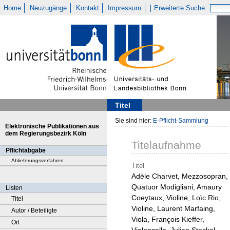
Home
Neuzugänge
Kontakt
Impressum
Erweiterte Suche
Titel
Sie sind hier:
E-Pflicht-Sammlung
Elektronische Publikationen aus
dem Regierungsbezirk Köln
Titelaufnahme
Pflichtabgabe
Ablieferungsverfahren
Titel
Adèle Charvet, Mezzosopran,
Quatuor Modigliani, Amaury
Listen
Coeytaux, Violine, Loïc Rio,
Titel
Violine, Laurent Marfaing,
Autor / Beteiligte
Viola, François Kieffer,
Ort