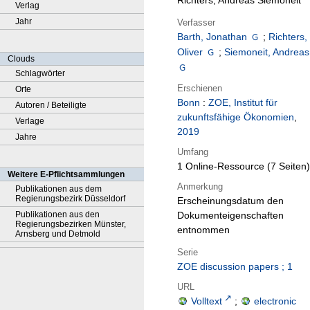
Richters, Andreas Siemoneit
Verlag
Jahr
Verfasser
Barth, Jonathan
;
Richters,
Oliver
;
Siemoneit, Andreas
Clouds
Schlagwörter
Erschienen
Orte
Bonn
:
ZOE, Institut für
Autoren / Beteiligte
zukunftsfähige Ökonomien
,
Verlage
2019
Jahre
Umfang
1 Online-Ressource (7 Seiten)
Weitere E-Pflichtsammlungen
Anmerkung
Publikationen aus dem
Regierungsbezirk Düsseldorf
Erscheinungsdatum den
Publikationen aus den
Dokumenteigenschaften
Regierungsbezirken Münster,
entnommen
Arnsberg und Detmold
Serie
ZOE discussion papers ; 1
URL
Volltext
;
electronic