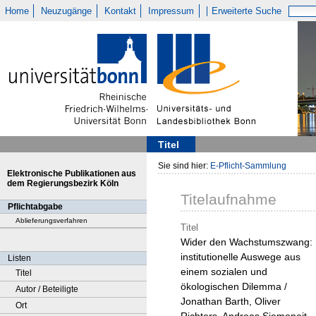
Home
Neuzugänge
Kontakt
Impressum
Erweiterte Suche
Titel
Sie sind hier:
E-Pflicht-Sammlung
Elektronische Publikationen aus
dem Regierungsbezirk Köln
Titelaufnahme
Pflichtabgabe
Ablieferungsverfahren
Titel
Wider den Wachstumszwang:
institutionelle Auswege aus
Listen
einem sozialen und
Titel
ökologischen Dilemma /
Autor / Beteiligte
Jonathan Barth, Oliver
Ort