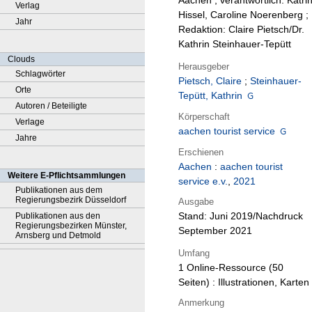
Aachen ; verantwortlich: Katri
Verlag
Hissel, Caroline Noerenberg ;
Jahr
Redaktion: Claire Pietsch/Dr.
Kathrin Steinhauer-Tepütt
Clouds
Herausgeber
Schlagwörter
Pietsch, Claire
;
Steinhauer-
Orte
Tepütt, Kathrin
Autoren / Beteiligte
Körperschaft
Verlage
aachen tourist service
Jahre
Erschienen
Aachen
:
aachen tourist
Weitere E-Pflichtsammlungen
service e.v.
,
2021
Publikationen aus dem
Regierungsbezirk Düsseldorf
Ausgabe
Stand: Juni 2019/Nachdruck
Publikationen aus den
Regierungsbezirken Münster,
September 2021
Arnsberg und Detmold
Umfang
1 Online-Ressource (50
Seiten) : Illustrationen, Karten
Anmerkung