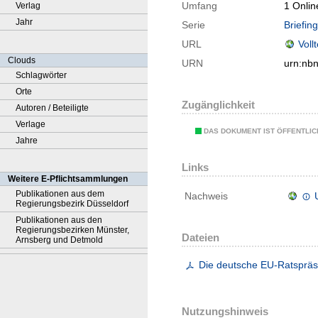
Umfang
1 Onlin
Verlag
Jahr
Serie
Briefin
URL
Voll
Clouds
URN
urn:nb
Schlagwörter
Orte
Zugänglichkeit
Autoren / Beteiligte
Verlage
DAS DOKUMENT IST ÖFFENTLI
Jahre
Links
Weitere E-Pflichtsammlungen
Publikationen aus dem
Nachweis
Regierungsbezirk Düsseldorf
Publikationen aus den
Regierungsbezirken Münster,
Dateien
Arnsberg und Detmold
Die deutsche EU-Ratspräs
Nutzungshinweis