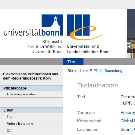
Titel
Sie sind hier:
E-Pflicht-Sammlung
Elektronische Publikationen aus
dem Regierungsbezirk Köln
Titelaufnahme
Pflichtabgabe
Ablieferungsverfahren
Titel
Die deu
; GPF, 
Listen
Verfasser
Pokorny
Titel
Körperschaft
Global 
Autor / Beteiligte
Erschienen
Bonn
:
Ort