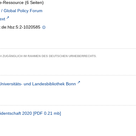
e-Ressource (6 Seiten)
g / Global Policy Forum
text
n:de:hbz:5:2-1020585
CH ZUGÄNGLICH IM RAHMEN DES DEUTSCHEN URHEBERRECHTS.
Universitäts- und Landesbibliothek Bonn
identschaft 2020
[
PDF
0.21 mb
]