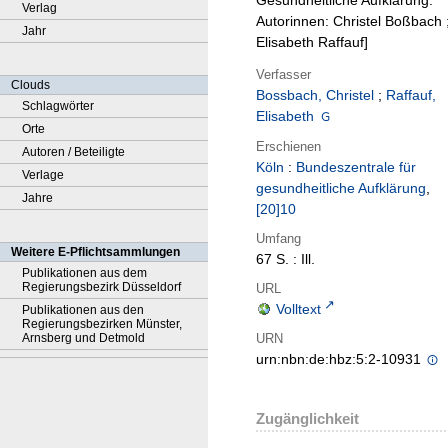
Gesundheitliche Aufklärung.
Verlag
Autorinnen: Christel Boßbach 
Jahr
Elisabeth Raffauf]
Verfasser
Clouds
Bossbach, Christel
;
Raffauf,
Schlagwörter
Elisabeth
Orte
Erschienen
Autoren / Beteiligte
Köln
:
Bundeszentrale für
Verlage
gesundheitliche Aufklärung
,
Jahre
[20]10
Umfang
Weitere E-Pflichtsammlungen
67 S. : Ill.
Publikationen aus dem
Regierungsbezirk Düsseldorf
URL
Volltext
Publikationen aus den
Regierungsbezirken Münster,
URN
Arnsberg und Detmold
urn:nbn:de:hbz:5:2-10931
Zugänglichkeit