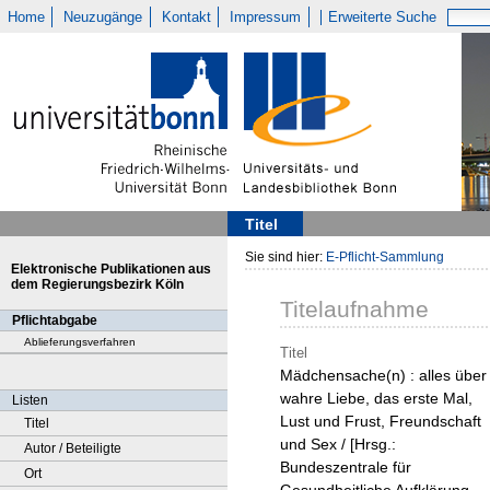
Home
Neuzugänge
Kontakt
Impressum
Erweiterte Suche
Titel
Sie sind hier:
E-Pflicht-Sammlung
Elektronische Publikationen aus
dem Regierungsbezirk Köln
Titelaufnahme
Pflichtabgabe
Ablieferungsverfahren
Titel
Mädchensache(n) : alles über
wahre Liebe, das erste Mal,
Listen
Lust und Frust, Freundschaft
Titel
und Sex / [Hrsg.:
Autor / Beteiligte
Bundeszentrale für
Ort