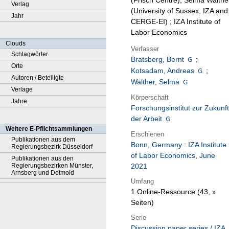
(Frisch Centre), Selma Walthe
Verlag
(University of Sussex, IZA and
Jahr
CERGE-EI) ; IZA Institute of
Labor Economics
Clouds
Verfasser
Schlagwörter
Bratsberg, Bernt
;
Orte
Kotsadam, Andreas
;
Autoren / Beteiligte
Walther, Selma
Verlage
Körperschaft
Jahre
Forschungsinstitut zur Zukunft
der Arbeit
Weitere E-Pflichtsammlungen
Erschienen
Publikationen aus dem
Bonn, Germany
:
IZA Institute
Regierungsbezirk Düsseldorf
of Labor Economics
,
June
Publikationen aus den
Regierungsbezirken Münster,
2021
Arnsberg und Detmold
Umfang
1 Online-Ressource (43, x
Seiten)
Serie
Discussion paper series / IZA