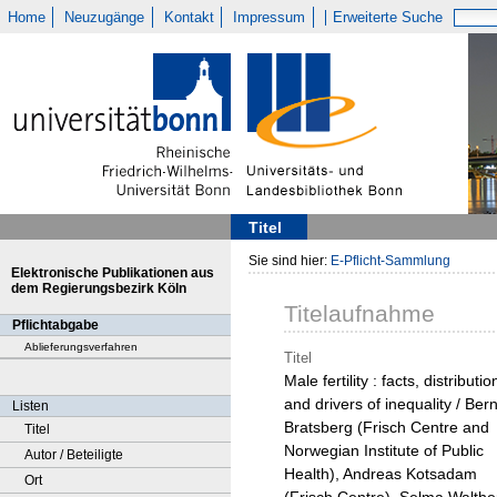
Home
Neuzugänge
Kontakt
Impressum
Erweiterte Suche
Titel
Sie sind hier:
E-Pflicht-Sammlung
Elektronische Publikationen aus
dem Regierungsbezirk Köln
Titelaufnahme
Pflichtabgabe
Ablieferungsverfahren
Titel
Male fertility : facts, distributio
and drivers of inequality / Bern
Listen
Bratsberg (Frisch Centre and
Titel
Norwegian Institute of Public
Autor / Beteiligte
Health), Andreas Kotsadam
Ort