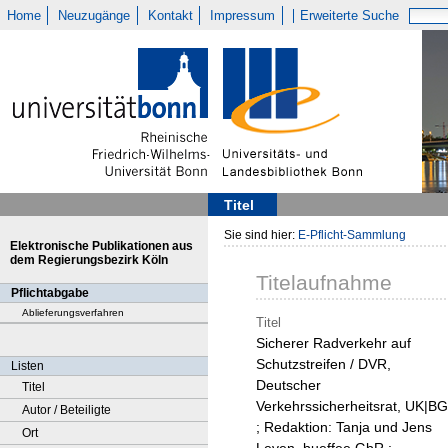
Home
Neuzugänge
Kontakt
Impressum
Erweiterte Suche
Titel
Sie sind hier:
E-Pflicht-Sammlung
Elektronische Publikationen aus
dem Regierungsbezirk Köln
Titelaufnahme
Pflichtabgabe
Ablieferungsverfahren
Titel
Sicherer Radverkehr auf
Schutzstreifen / DVR,
Listen
Deutscher
Titel
Verkehrssicherheitsrat, UK|BG
Autor / Beteiligte
; Redaktion: Tanja und Jens
Ort