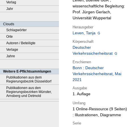
Leven, bueffee GbR ;
Verlag
wissenschaftliche Begleitung:
Jahr
Prof. Jürgen Gerlach,
Universität Wuppertal
Clouds
Herausgeber
Schlagwörter
Leven, Tanja
Orte
Körperschaft
Autoren / Beteiligte
Deutscher
Verlage
Verkehrssicherheitsrat
Jahre
Erschienen
Bonn
:
Deutscher
Weitere E-Pflichtsammlungen
Verkehrssicherheitsrat
,
Mai
Publikationen aus dem
2021
Regierungsbezirk Düsseldorf
Ausgabe
Publikationen aus den
Regierungsbezirken Münster,
1. Auflage
Arnsberg und Detmold
Umfang
1 Online-Ressource (9 Seiten)
: Illustrationen, Diagramme
Serie