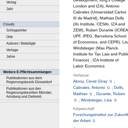
Development, King’s College
Verlag
London and IZA), Antonio
Jahr
Cabrales (Universidad Carlos
III de Madrid), Mathias Dolls
(ifo Institute, CESifo, IZA and
Clouds
ZEW), Ruben Durante (ICREA
Schlagwörter
UPF, IPEG, Barcelona School
Orte
of Economics, and CEPR), Lis
Autoren / Beteiligte
Windsteiger (Max Planck
Verlage
Institute for Tax Law and Publi
Jahre
Finance) ; IZA Institute of
Labor Economics
Weitere E-Pflichtsammlungen
Verfasser
Publikationen aus dem
Aksoy, Cevat Giray
;
Regierungsbezirk Düsseldorf
Cabrales, Antonio
;
Dolls,
Publikationen aus den
Regierungsbezirken Münster,
Mathias
;
Durante, Ruben
Arnsberg und Detmold
;
Windsteiger, Lisa
Körperschaft
Forschungsinstitut zur Zukunft
der Arbeit