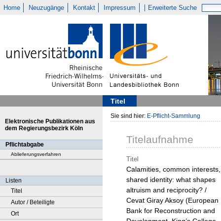
Home
Neuzugänge
Kontakt
Impressum
Erweiterte Suche
Titel
Sie sind hier:
E-Pflicht-Sammlung
Elektronische Publikationen aus
dem Regierungsbezirk Köln
Titelaufnahme
Pflichtabgabe
Ablieferungsverfahren
Titel
Calamities, common interests,
shared identity: what shapes
Listen
altruism and reciprocity? /
Titel
Cevat Giray Aksoy (European
Autor / Beteiligte
Bank for Reconstruction and
Ort