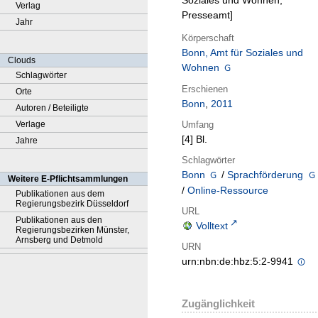
Soziales und Wohnen,
Verlag
Presseamt]
Jahr
Körperschaft
Bonn, Amt für Soziales und
Clouds
Wohnen
Schlagwörter
Erschienen
Orte
Bonn
,
2011
Autoren / Beteiligte
Umfang
Verlage
[4] Bl.
Jahre
Schlagwörter
Bonn
/
Sprachförderung
Weitere E-Pflichtsammlungen
/
Online-Ressource
Publikationen aus dem
Regierungsbezirk Düsseldorf
URL
Publikationen aus den
Volltext
Regierungsbezirken Münster,
Arnsberg und Detmold
URN
urn:nbn:de:hbz:5:2-9941
Zugänglichkeit