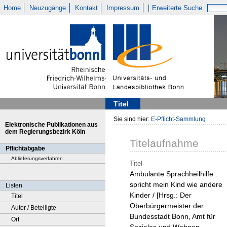
Home
Neuzugänge
Kontakt
Impressum
Erweiterte Suche
Titel
Sie sind hier:
E-Pflicht-Sammlung
Elektronische Publikationen aus
dem Regierungsbezirk Köln
Titelaufnahme
Pflichtabgabe
Ablieferungsverfahren
Titel
Ambulante Sprachheilhilfe :
spricht mein Kind wie andere
Listen
Kinder / [Hrsg.: Der
Titel
Oberbürgermeister der
Autor / Beteiligte
Bundesstadt Bonn, Amt für
Ort