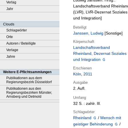
Ludwig Janssen. Hrsg.:
Verlag
Landschaftsverband Rheinlan
Jahr
(LVR), LVR-Dezernat Soziales
und Integration]
Clouds
Beteiligt
Schlagwörter
Janssen, Ludwig
[Sonstige]
Orte
Körperschaft
Autoren / Beteiligte
Landschaftsverband
Verlage
Rheinland, Dezernat Soziales
Jahre
und Integration
Erschienen
Weitere E-Pflichtsammlungen
Köln
,
2011
Publikationen aus dem
Regierungsbezirk Düsseldorf
Ausgabe
2. Aufl.
Publikationen aus den
Regierungsbezirken Münster,
Arnsberg und Detmold
Umfang
32 S. : zahlr. Ill.
Schlagwörter
Rheinland
/
Mensch mit
geistiger Behinderung
/