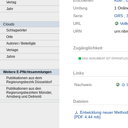
Erschienen
Köln
;
G
Verlag
Umfang
1 Onlin
Jahr
Serie
GRS ; 
URL
Voll
Clouds
Schlagwörter
URN
urn:nb
Orte
Autoren / Beteiligte
Zugänglichkeit
Verlage
Jahre
DAS DOKUMENT IST ÖFFENTLI
Weitere E-Pflichtsammlungen
Links
Publikationen aus dem
Regierungsbezirk Düsseldorf
Nachweis
Publikationen aus den
Regierungsbezirken Münster,
Arnsberg und Detmold
Dateien
Entwicklung neuer Method
[
PDF
4.44 mb
]