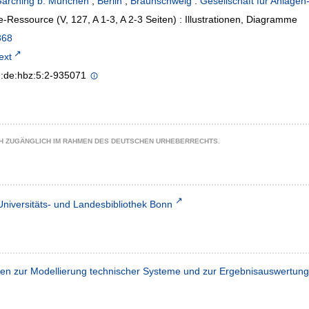
arching b. München
;
Berlin
;
Braunschweig
:
Gesellschaft für Anlage
e-Ressource (V, 127, A 1-3, A 2-3 Seiten) : Illustrationen, Diagramme
368
text
n:de:hbz:5:2-935071
CH ZUGÄNGLICH IM RAHMEN DES DEUTSCHEN URHEBERRECHTS.
Universitäts- und Landesbibliothek Bonn
en zur Modellierung technischer Systeme und zur Ergebnisauswertung