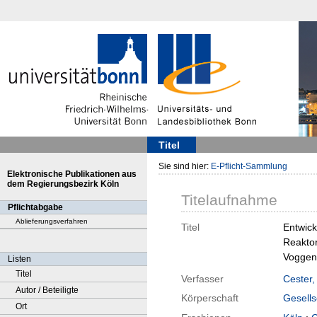
Titel
Sie sind hier:
E-Pflicht-Sammlung
Elektronische Publikationen aus
dem Regierungsbezirk Köln
Titelaufnahme
Pflichtabgabe
Ablieferungsverfahren
Titel
Entwick
Reaktor
Voggen
Listen
Titel
Verfasser
Cester,
Autor / Beteiligte
Körperschaft
Gesells
Ort