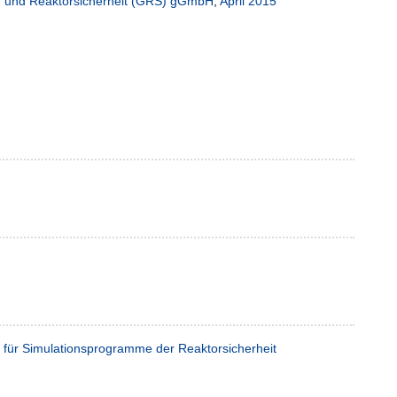
n- und Reaktorsicherheit (GRS) gGmbH
,
April 2015
 für Simulationsprogramme der Reaktorsicherheit