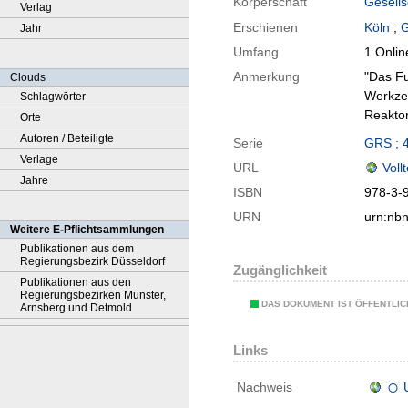
Körperschaft
Gesells
Verlag
Erschienen
Köln
;
G
Jahr
Umfang
1 Onlin
Anmerkung
"Das Fu
Clouds
Werkzeu
Schlagwörter
Reaktor
Orte
Autoren / Beteiligte
Serie
GRS ; 
Verlage
URL
Voll
Jahre
ISBN
978-3-
URN
urn:nb
Weitere E-Pflichtsammlungen
Publikationen aus dem
Regierungsbezirk Düsseldorf
Zugänglichkeit
Publikationen aus den
Regierungsbezirken Münster,
DAS DOKUMENT IST ÖFFENTLI
Arnsberg und Detmold
Links
Nachweis