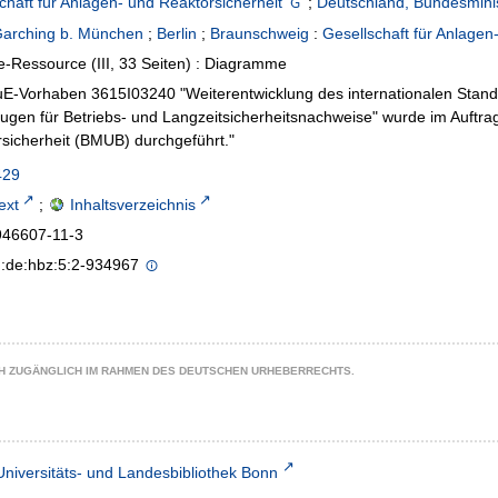
chaft für Anlagen- und Reaktorsicherheit
;
Deutschland, Bundesminis
arching b. München
;
Berlin
;
Braunschweig
:
Gesellschaft für Anlage
e-Ressource (III, 33 Seiten) : Diagramme
E-Vorhaben 3615I03240 "Weiterentwicklung des internationalen Stan
gen für Betriebs- und Langzeitsicherheitsnachweise" wurde im Auftra
sicherheit (BMUB) durchgeführt."
429
text
;
Inhaltsverzeichnis
946607-11-3
n:de:hbz:5:2-934967
CH ZUGÄNGLICH IM RAHMEN DES DEUTSCHEN URHEBERRECHTS.
Universitäts- und Landesbibliothek Bonn