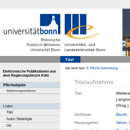
Titel
Sie sind hier:
E-Pflicht-Sammlung
Elektronische Publikationen aus
dem Regierungsbezirk Köln
Titelaufnahme
Pflichtabgabe
Ablieferungsverfahren
Titel
Weitere
Langzei
(Hrsg.
Listen
Titel
Verfasser
Beuth,
Autor / Beteiligte
Herausgeber
Seher, 
Ort