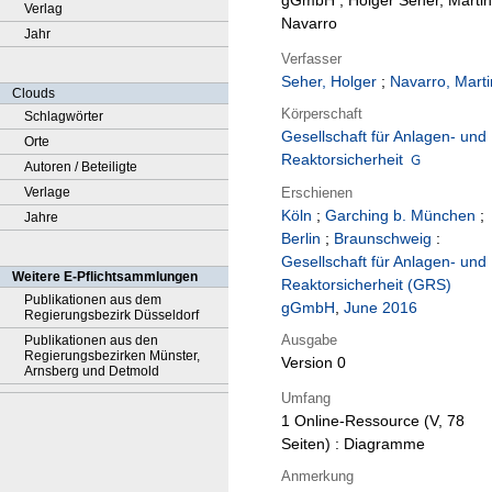
gGmbH ; Holger Seher, Martin
Verlag
Navarro
Jahr
Verfasser
Seher, Holger
;
Navarro, Marti
Clouds
Körperschaft
Schlagwörter
Gesellschaft für Anlagen- und
Orte
Reaktorsicherheit
Autoren / Beteiligte
Erschienen
Verlage
Köln
;
Garching b. München
;
Jahre
Berlin
;
Braunschweig
:
Gesellschaft für Anlagen- und
Weitere E-Pflichtsammlungen
Reaktorsicherheit (GRS)
Publikationen aus dem
gGmbH
,
June 2016
Regierungsbezirk Düsseldorf
Ausgabe
Publikationen aus den
Regierungsbezirken Münster,
Version 0
Arnsberg und Detmold
Umfang
1 Online-Ressource (V, 78
Seiten) : Diagramme
Anmerkung