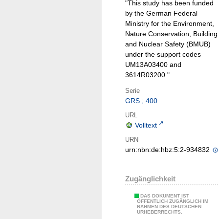
"This study has been funded
by the German Federal
Ministry for the Environment,
Nature Conservation, Building
and Nuclear Safety (BMUB)
under the support codes
UM13A03400 and
3614R03200."
Serie
GRS ; 400
URL
Volltext
URN
urn:nbn:de:hbz:5:2-934832
Zugänglichkeit
DAS DOKUMENT IST
ÖFFENTLICH ZUGÄNGLICH IM
RAHMEN DES DEUTSCHEN
URHEBERRECHTS.