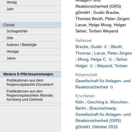
Anlagen- und
Verlag
Reaktorsicherheit (GRS)
Jahr
gGmbH ; Guido Bracke,
Thomas Beuth, Peter-Jürgen
Larue, Helge Moog, Holger
Clouds
Seher, Torben Weyand
Schlagwörter
Orte
Verfasser
Autoren / Beteiligte
Bracke, Guido
;
Beuth,
Verlage
Thomas
;
Larue, Peter-Jürgen
Jahre
;
Moog, Helge C.
;
Seher,
Holger
;
Weyand, Torben
Weitere E-Pflichtsammlungen
Körperschaft
Publikationen aus dem
Gesellschaft für Anlagen- und
Regierungsbezirk Düsseldorf
Reaktorsicherheit
Publikationen aus den
Regierungsbezirken Münster,
Erschienen
Arnsberg und Detmold
Köln
;
Garching b. München
;
Berlin
;
Braunschweig
:
Gesellschaft für Anlagen- und
Reaktorsicherheit (GRS)
gGmbH
,
Oktober 2016