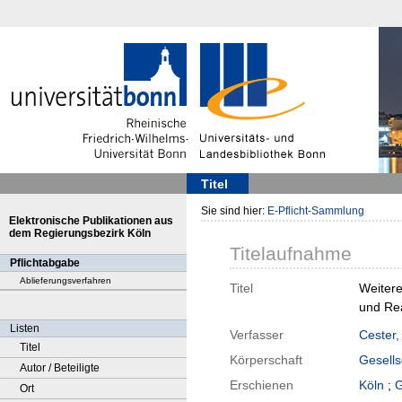
Titel
Sie sind hier:
E-Pflicht-Sammlung
Elektronische Publikationen aus
dem Regierungsbezirk Köln
Titelaufnahme
Pflichtabgabe
Ablieferungsverfahren
Titel
Weitere
und Rea
Listen
Verfasser
Cester,
Titel
Körperschaft
Gesells
Autor / Beteiligte
Erschienen
Köln
;
G
Ort