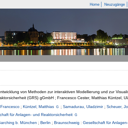
Home
Neuzugänge
ntwicklung von Methoden zur interaktiven Modellierung und zur Visua
ktorsicherheit (GRS) gGmbH ; Francesco Cester, Matthias Küntzel, 
 Francesco
;
Küntzel, Matthias
;
Samadurau, Uladzimir
;
Scheuer, Jo
chaft für Anlagen- und Reaktorsicherheit
arching b. München
;
Berlin
;
Braunschweig
:
Gesellschaft für Anlage