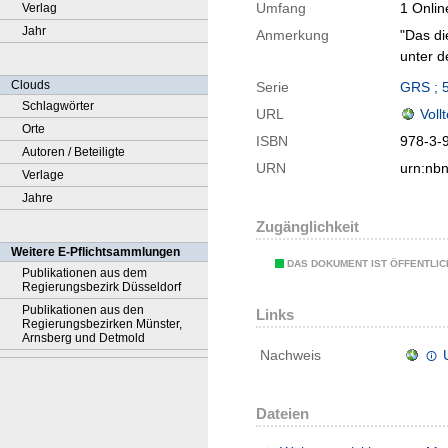
Umfang
1 Onlin
Verlag
Jahr
Anmerkung
"Das di
unter 
Clouds
Serie
GRS ; 
Schlagwörter
URL
Voll
Orte
ISBN
978-3-
Autoren / Beteiligte
URN
urn:nb
Verlage
Jahre
Zugänglichkeit
Weitere E-Pflichtsammlungen
DAS DOKUMENT IST ÖFFENTLI
Publikationen aus dem
Regierungsbezirk Düsseldorf
Publikationen aus den
Links
Regierungsbezirken Münster,
Arnsberg und Detmold
Nachweis
Dateien