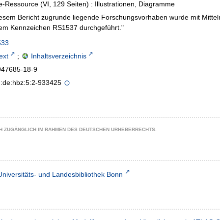
e-Ressource (VI, 129 Seiten) : Illustrationen, Diagramme
esem Bericht zugrunde liegende Forschungsvorhaben wurde mit Mittel
dem Kennzeichen RS1537 durchgeführt."
533
text
;
Inhaltsverzeichnis
947685-18-9
n:de:hbz:5:2-933425
CH ZUGÄNGLICH IM RAHMEN DES DEUTSCHEN URHEBERRECHTS.
Universitäts- und Landesbibliothek Bonn