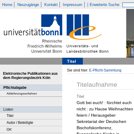
Home
Neuzugänge
Kontakt
Impressum
Erweiterte Suche
Titel
Sie sind hier:
E-Pflicht-Sammlung
Elektronische Publikationen aus
dem Regierungsbezirk Köln
Titelaufnahme
Pflichtabgabe
Ablieferungsverfahren
Titel
Gott bei euch! : fürchtet euch
nicht : zu Hause Weihnachten
Listen
feiern / Herausgeber
Titel
Sekretariat der Deutschen
Autor / Beteiligte
Bischofskonferenz,
Ort