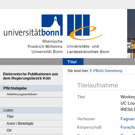
Titel
Sie sind hier:
E-Pflicht-Sammlung
Elektronische Publikationen aus
dem Regierungsbezirk Köln
Titelaufnahme
Pflichtabgabe
Ablieferungsverfahren
Titel
Working
UC Lou
IRES/LI
Listen
Titel
Verfasser
Fagnart
Autor / Beteiligte
Körperschaft
Forschu
Ort