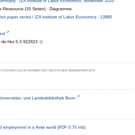
Germany
:
IZA Institute of Labor Economics
,
November 2020
e-Ressource (33 Seiten) : Diagramme
ion paper series / IZA Institute of Labor Economics ; 13880
text
n:de:hbz:5:2-922823
CH ZUGÄNGLICH IM RAHMEN DES DEUTSCHEN URHEBERRECHTS.
Universitäts- und Landesbibliothek Bonn
d employment in a finite world
[
PDF
0.75 mb
]