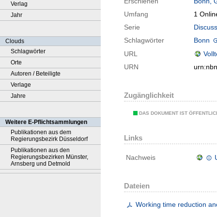
Erschienen
Bonn, 
Verlag
Umfang
1 Onlin
Jahr
Serie
Discuss
Schlagwörter
Bonn
Clouds
Schlagwörter
URL
Voll
Orte
URN
urn:nb
Autoren / Beteiligte
Verlage
Zugänglichkeit
Jahre
DAS DOKUMENT IST ÖFFENTLI
Weitere E-Pflichtsammlungen
Publikationen aus dem
Links
Regierungsbezirk Düsseldorf
Publikationen aus den
Regierungsbezirken Münster,
Nachweis
Arnsberg und Detmold
Dateien
Working time reduction an