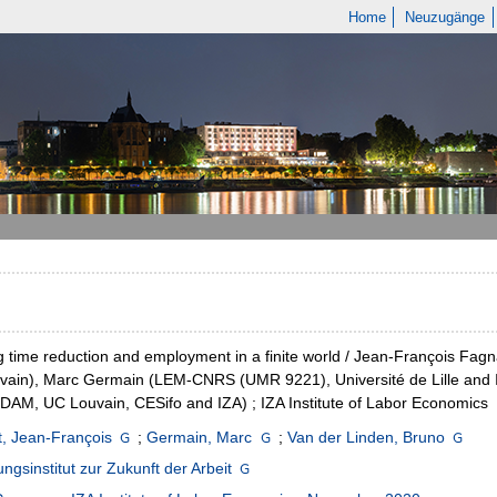
Home
Neuzugänge
 time reduction and employment in a finite world / Jean-François Fag
vain), Marc Germain (LEM-CNRS (UMR 9221), Université de Lille and
DAM, UC Louvain, CESifo and IZA) ; IZA Institute of Labor Economics
, Jean-François
;
Germain, Marc
;
Van der Linden, Bruno
ngsinstitut zur Zukunft der Arbeit