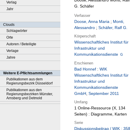
Doose, Alessandro Monti, Ralf
Verlag
G. Schäfer
Jahr
Verfasser
Doose, Anna Maria
;
Monti,
Clouds
Alessandro
;
Schäfer, Ralf G.
Schlagwörter
Körperschaft
Orte
Wissenschaftliches Institut für
Autoren / Beteiligte
Infrastruktur und
Verlage
Kommunikationsdienste
Jahre
Erschienen
Bad Honnef
:
WIK
Weitere E-Pflichtsammlungen
Wissenschaftliches Institut für
Publikationen aus dem
Infrastruktur und
Regierungsbezirk Düsseldorf
Kommunikationsdienste
Publikationen aus den
GmbH
,
September 2011
Regierungsbezirken Münster,
Arnsberg und Detmold
Umfang
1 Online-Ressource (X, 134
Seiten) : Diagramme, Karten
Serie
Diskussionsbeitrag / WIK ; 35