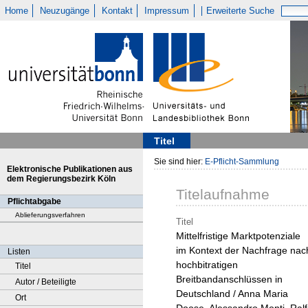
Home
Neuzugänge
Kontakt
Impressum
Erweiterte Suche
Titel
Sie sind hier:
E-Pflicht-Sammlung
Elektronische Publikationen aus
dem Regierungsbezirk Köln
Titelaufnahme
Pflichtabgabe
Ablieferungsverfahren
Titel
Mittelfristige Marktpotenziale
im Kontext der Nachfrage nac
Listen
hochbitratigen
Titel
Breitbandanschlüssen in
Autor / Beteiligte
Deutschland / Anna Maria
Ort