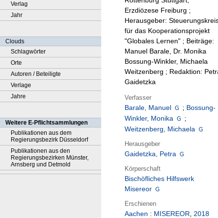
Rottenburg Stuttgart,
Verlag
Erzdiözese Freiburg ;
Jahr
Herausgeber: Steuerungskrei
für das Kooperationsprojekt
"Globales Lernen" ; Beiträge:
Clouds
Manuel Barale, Dr. Monika
Schlagwörter
Bossung-Winkler, Michaela
Orte
Weitzenberg ; Redaktion: Petr
Autoren / Beteiligte
Gaidetzka
Verlage
Jahre
Verfasser
Barale, Manuel
;
Bossung-
Winkler, Monika
;
Weitere E-Pflichtsammlungen
Weitzenberg, Michaela
Publikationen aus dem
Regierungsbezirk Düsseldorf
Herausgeber
Publikationen aus den
Gaidetzka, Petra
Regierungsbezirken Münster,
Arnsberg und Detmold
Körperschaft
Bischöfliches Hilfswerk
Misereor
Erschienen
Aachen
:
MISEREOR
,
2018