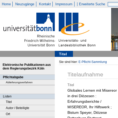
Home
Neuzugänge
Kontakt
Impressum
Erweiterte Suche
Titel
Sie sind hier:
E-Pflicht-Sammlung
Elektronische Publikationen aus
dem Regierungsbezirk Köln
Titelaufnahme
Pflichtabgabe
Ablieferungsverfahren
Titel
Globales Lernen mit Misereor
in drei Diözesen :
Listen
Erfahrungsberichte /
Titel
MISEREOR, Ihr Hilfswerk ;
Autor / Beteiligte
Bistum Speyer, Diözese
Ort