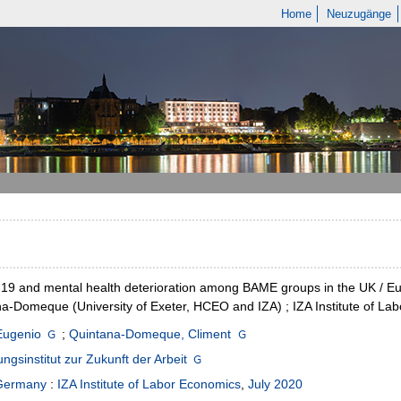
Home
Neuzugänge
9 and mental health deterioration among BAME groups in the UK / Eug
a-Domeque (University of Exeter, HCEO and IZA) ; IZA Institute of La
Eugenio
;
Quintana-Domeque, Climent
ngsinstitut zur Zukunft der Arbeit
Germany
:
IZA Institute of Labor Economics
,
July 2020