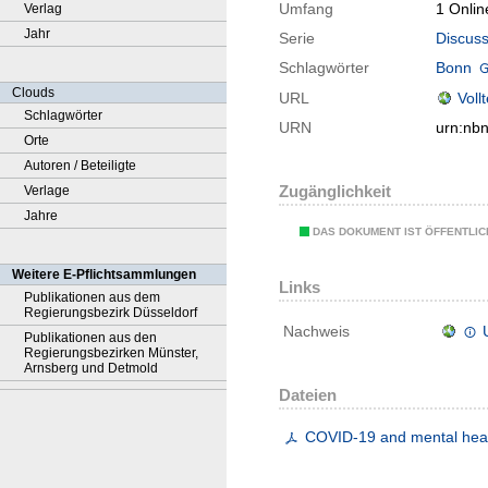
Umfang
1 Onlin
Verlag
Jahr
Serie
Discuss
Schlagwörter
Bonn
Clouds
URL
Voll
Schlagwörter
URN
urn:nb
Orte
Autoren / Beteiligte
Zugänglichkeit
Verlage
Jahre
DAS DOKUMENT IST ÖFFENTLI
Weitere E-Pflichtsammlungen
Links
Publikationen aus dem
Regierungsbezirk Düsseldorf
Nachweis
Publikationen aus den
Regierungsbezirken Münster,
Arnsberg und Detmold
Dateien
COVID-19 and mental heal