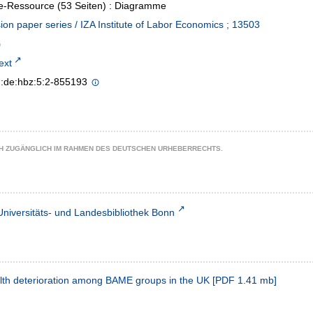
e-Ressource (53 Seiten) : Diagramme
ion paper series / IZA Institute of Labor Economics ; 13503
text
n:de:hbz:5:2-855193
CH ZUGÄNGLICH IM RAHMEN DES DEUTSCHEN URHEBERRECHTS.
Universitäts- und Landesbibliothek Bonn
th deterioration among BAME groups in the UK
[
PDF
1.41 mb
]