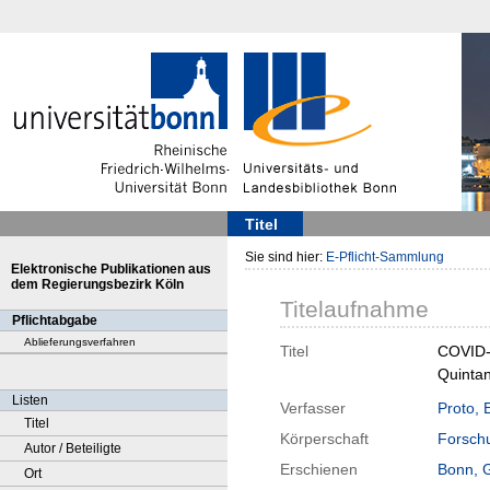
Titel
Sie sind hier:
E-Pflicht-Sammlung
Elektronische Publikationen aus
dem Regierungsbezirk Köln
Titelaufnahme
Pflichtabgabe
Ablieferungsverfahren
Titel
COVID-1
Quintan
Listen
Verfasser
Proto, 
Titel
Körperschaft
Forschu
Autor / Beteiligte
Erschienen
Bonn, 
Ort