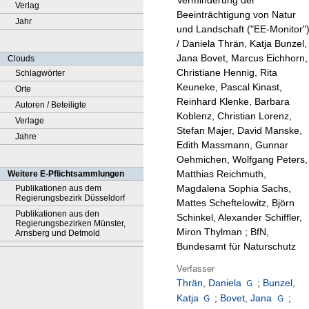
Verminderung der
Verlag
Beeinträchtigung von Natur
Jahr
und Landschaft ("EE-Monitor"
/ Daniela Thrän, Katja Bunzel,
Jana Bovet, Marcus Eichhorn,
Clouds
Christiane Hennig, Rita
Schlagwörter
Keuneke, Pascal Kinast,
Orte
Reinhard Klenke, Barbara
Autoren / Beteiligte
Koblenz, Christian Lorenz,
Verlage
Stefan Majer, David Manske,
Jahre
Edith Massmann, Gunnar
Oehmichen, Wolfgang Peters,
Matthias Reichmuth,
Weitere E-Pflichtsammlungen
Magdalena Sophia Sachs,
Publikationen aus dem
Regierungsbezirk Düsseldorf
Mattes Scheftelowitz, Björn
Publikationen aus den
Schinkel, Alexander Schiffler,
Regierungsbezirken Münster,
Miron Thylman ; BfN,
Arnsberg und Detmold
Bundesamt für Naturschutz
Verfasser
Thrän, Daniela
;
Bunzel,
Katja
;
Bovet, Jana
;