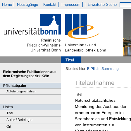
Home
Neuzugänge
Kontakt
Impressum
Erweiterte Suche
Titel
Sie sind hier:
E-Pflicht-Sammlung
Elektronische Publikationen aus
dem Regierungsbezirk Köln
Titelaufnahme
Pflichtabgabe
Ablieferungsverfahren
Titel
Naturschutzfachliches
Monitoring des Ausbaus der
Listen
erneuerbaren Energien im
Titel
Strombereich und Entwicklung
Autor / Beteiligte
von Instrumenten zur
Ort