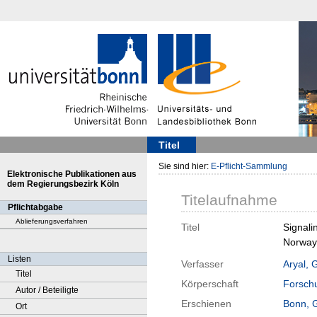
Titel
Sie sind hier:
E-Pflicht-Sammlung
Elektronische Publikationen aus
dem Regierungsbezirk Köln
Titelaufnahme
Pflichtabgabe
Ablieferungsverfahren
Titel
Signali
Norway 
Listen
Verfasser
Aryal, 
Titel
Körperschaft
Forschu
Autor / Beteiligte
Erschienen
Bonn, 
Ort