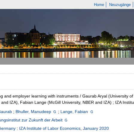
Home
Neuzugänge
ng and employer learning with instruments / Gaurab Aryal (University of 
and IZA), Fabian Lange (McGill University, NBER and IZA) ; IZA Instit
Gaurab
;
Bhuller, Manudeep
;
Lange, Fabian
ngsinstitut zur Zukunft der Arbeit
Germany
:
IZA Institute of Labor Economics
,
January 2020