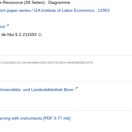
e-Ressource (58 Seiten) : Diagramme
ion paper series / IZA Institute of Labor Economics ; 12953
text
n:de:hbz:5:2-211593
CH ZUGÄNGLICH IM RAHMEN DES DEUTSCHEN URHEBERRECHTS.
Universitäts- und Landesbibliothek Bonn
arning with instruments
[
PDF
0.77 mb
]