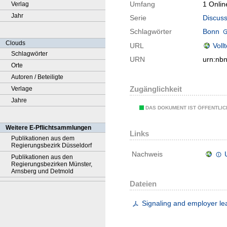
Umfang
1 Onlin
Verlag
Jahr
Serie
Discuss
Schlagwörter
Bonn
Clouds
URL
Voll
Schlagwörter
URN
urn:nb
Orte
Autoren / Beteiligte
Zugänglichkeit
Verlage
Jahre
DAS DOKUMENT IST ÖFFENTLI
Weitere E-Pflichtsammlungen
Links
Publikationen aus dem
Regierungsbezirk Düsseldorf
Nachweis
Publikationen aus den
Regierungsbezirken Münster,
Arnsberg und Detmold
Dateien
Signaling and employer le