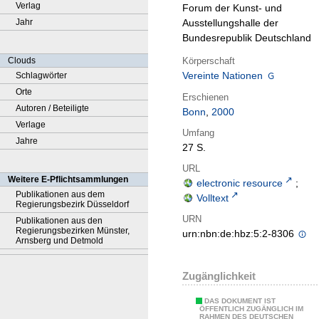
Verlag
Forum der Kunst- und
Jahr
Ausstellungshalle der
Bundesrepublik Deutschland
Körperschaft
Clouds
Vereinte Nationen
Schlagwörter
Orte
Erschienen
Autoren / Beteiligte
Bonn
,
2000
Verlage
Umfang
Jahre
27 S.
URL
Weitere E-Pflichtsammlungen
electronic resource
;
Publikationen aus dem
Volltext
Regierungsbezirk Düsseldorf
URN
Publikationen aus den
Regierungsbezirken Münster,
urn:nbn:de:hbz:5:2-8306
Arnsberg und Detmold
Zugänglichkeit
DAS DOKUMENT IST
ÖFFENTLICH ZUGÄNGLICH IM
RAHMEN DES DEUTSCHEN