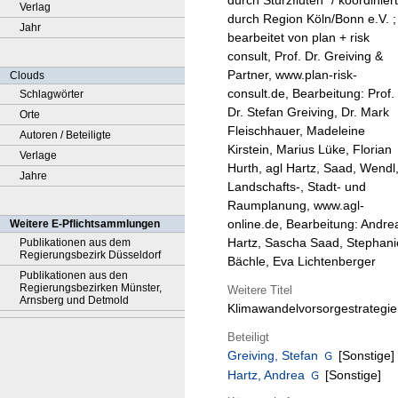
durch Sturzfluten" / koordiniert
Verlag
durch Region Köln/Bonn e.V. ;
Jahr
bearbeitet von plan + risk
consult, Prof. Dr. Greiving &
Partner, www.plan-risk-
Clouds
consult.de, Bearbeitung: Prof.
Schlagwörter
Dr. Stefan Greiving, Dr. Mark
Orte
Fleischhauer, Madeleine
Autoren / Beteiligte
Kirstein, Marius Lüke, Florian
Verlage
Hurth, agl Hartz, Saad, Wendl
Jahre
Landschafts-, Stadt- und
Raumplanung, www.agl-
online.de, Bearbeitung: Andre
Weitere E-Pflichtsammlungen
Hartz, Sascha Saad, Stephani
Publikationen aus dem
Regierungsbezirk Düsseldorf
Bächle, Eva Lichtenberger
Publikationen aus den
Regierungsbezirken Münster,
Weitere Titel
Arnsberg und Detmold
Klimawandelvorsorgestrategie
Beteiligt
Greiving, Stefan
[Sonstige]
Hartz, Andrea
[Sonstige]